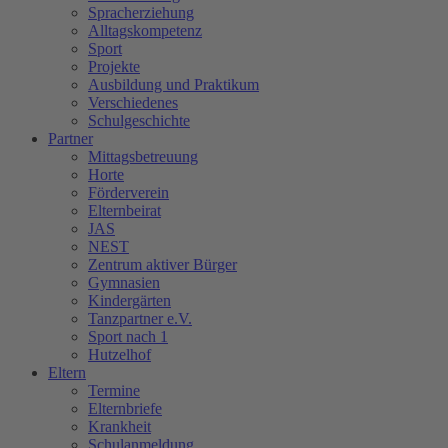
Spracherziehung
Alltagskompetenz
Sport
Projekte
Ausbildung und Praktikum
Verschiedenes
Schulgeschichte
Partner
Mittagsbetreuung
Horte
Förderverein
Elternbeirat
JAS
NEST
Zentrum aktiver Bürger
Gymnasien
Kindergärten
Tanzpartner e.V.
Sport nach 1
Hutzelhof
Eltern
Termine
Elternbriefe
Krankheit
Schulanmeldung