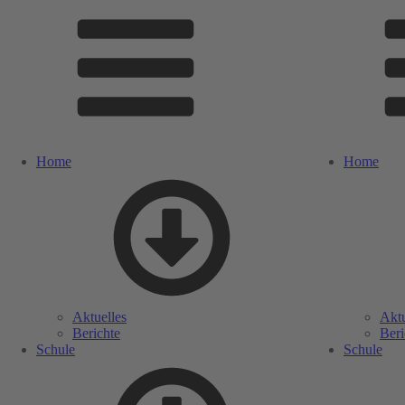
Home
Home
Aktuelles
Aktu
Berichte
Beri
Schule
Schule