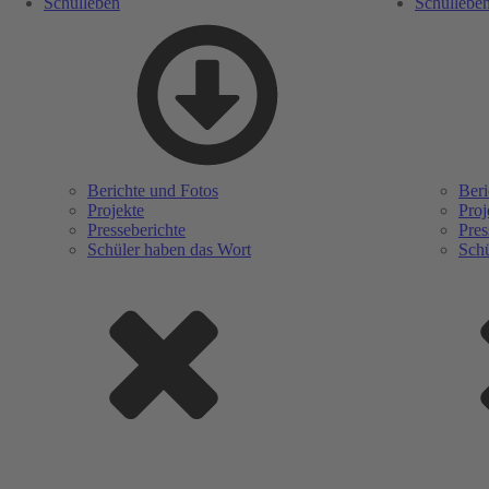
Schulleben
Schullebe
Berichte und Fotos
Beri
Projekte
Proj
Presseberichte
Pres
Schüler haben das Wort
Schü