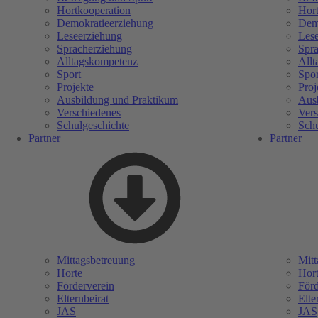
Hortkooperation
Hort
Demokratieerziehung
Dem
Leseerziehung
Les
Spracherziehung
Spr
Alltagskompetenz
All
Sport
Spor
Projekte
Proj
Ausbildung und Praktikum
Aus
Verschiedenes
Vers
Schulgeschichte
Schu
Partner
Partner
Mittagsbetreuung
Mitt
Horte
Hor
Förderverein
Förd
Elternbeirat
Elte
JAS
JAS