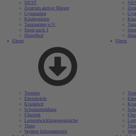
NEST
NE
Zentrum aktiver Bürger
Zent
Gymnasien
Gym
Kindergärten
Kind
Tanzpartner e.V.
Tanz
Sport nach 1
Spor
Hutzelhof
Hutz
Eltern
Eltern
Termine
Ter
Elternbriefe
Elte
Krankheit
Kran
Schulanmeldung
Sch
Übertritt
Über
Lernentwicklungsgespräche
Ler
Tipps
Tipp
Weitere Informationen
Weit