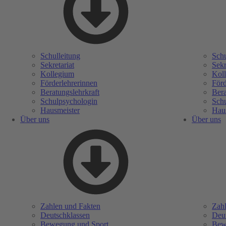
Schulleitung
Schu
Sekretariat
Sekr
Kollegium
Kol
Förderlehrerinnen
Förd
Beratungslehrkraft
Bera
Schulpsychologin
Sch
Hausmeister
Hau
Über uns
Über uns
Zahlen und Fakten
Zahl
Deutschklassen
Deut
Bewegung und Sport
Bew